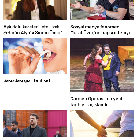
Aşk dolu kareler! İşte Uzak
Sosyal medya fenomeni
Şehir’in Alya’sı Sinem Ünsal’ın
Murat Övüç’ün hapsi isteniyor
gerçek hayattaki sevgilisi
Sakızdaki gizli tehlike!
Carmen Operası’nın yeni
tarihleri açıklandı