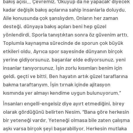
bakış açısı… Çevremiz, ‘Okuyup da ne yapacak’ diyecek
kadar değişik bakış açılarına sahip insanlarla doluydu.
Aile konusunda çok şanslıydım. Onların her zaman
desteği, dünyaya bakış açıları beni hep güzel
yönlendirdi. Sporla tanıştıktan sonra öz güvenim arttı.
Toplumla kaynaşma sürecinde de sporun çok büyük
etkileri oldu. Ayrıca spor sayesinde dünyanın birçok
yerine gidiyorsunuz, başarılar elde ediyorsunuz, yeni
insanlar tanıyorsunuz. İşin zorlu kısımları benim için
geldi, geçti ve bitti. Ben hayatın artık güzel taraflarına
bakma taraftarıyım. İşin tırnak içinde ajitasyon
kısmında yer almayı kendime uygun bulunuyorum.”
İnsanları engelli-engelsiz diye ayırt etmediğini, birey
olarak gördüğünü belirten Nesim, “Bana göre herkesin
bir yeteneği vardır. Yeteneği olmasa bile zaten çalışma
aşkı varsa birçok şeyi başarabiliyor. Herkesin mutlaka