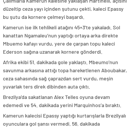
Çalımlarla Kamerun kalesine yaklaşan Martinelli, açısını
düzeltip ceza yayı içinden şutunu çekti, kaleci Epassy
bu şutu da kornere çelmeyi başardı.
Kamerun ise ilk tehlikeli atağını 45+3’te yakaladı. Sol
kanattan Ngamaleu’nun yaptığı ortaya arka direkte
Mbuemo kafayı vurdu, yere de çarpan topu kaleci
Ederson sağına uzanarak kornere gönderdi.
Afrika ekibi 51. dakikada gole yaklaştı. Mbeumo’nun
savunma arkasına attığı topa hareketlenen Aboubakar,
ceza sahasında sağ çaprazdan sert vurdu, meşin
yuvarlak ters direk dibinden auta çıktı.
Brezilya’da sakatlanan Alex Telles oyuna devam
edemedi ve 54. dakikada yerini Marquinhos’a bıraktı.
Kamerun kalecisi Epassy yaptığı kurtarışlarla Brezilyalı
oyunculara gol şansı vermedi. 56. dakikada