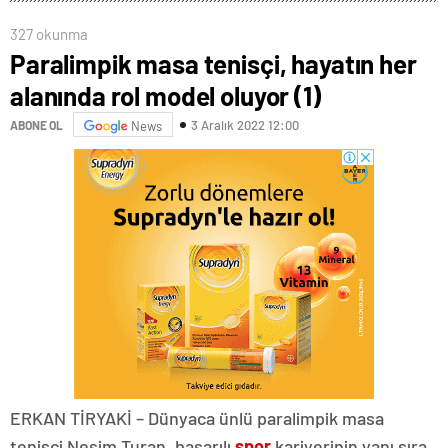
327 okunma
Paralimpik masa tenisçi, hayatın her
alanında rol model oluyor (1)
3 Aralık 2022 12:00
ABONE OL
News
ERKAN TİRYAKİ – Dünyaca ünlü paralimpik masa
tenisçi Nesim Turan, başarılı
spor
kariyerinin yanı sıra