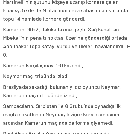
Martinelli’nin şutunu köşeye uzanıp kornere çelen
Epassy, 57’de de Militao’nun ceza sahasından şutunda
topu iki hamlede kornere gönderdi.
Kamerun, 90+2. dakikada öne geçti. Sağ kanattan
Mbekeli’nin penaltı noktası üzerine gönderdiği ortada
Aboubakar topa kafayı vurdu ve fileleri havalandırdı: 1-
0.
Kamerun karşılaşmayı 1-0 kazandı.
Neymar maçı tribünde izledi
Brezilya’da sakatlığı bulunan yıldız oyuncu Neymar,
Kamerun maçını tribünde izledi.
Sambacıların, Sırbistan ile G Grubu’nda oynadığı ilk
maçta sakatlanan Neymar, İsviçre karşılaşmasının
ardından Kamerun maçında da forma giyemedi.
Dani Alves Brezilya’nın en yaşlı oyuncusu oldu