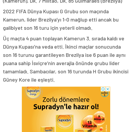
(Kamerun), Dk. 7 Militao, Dk. 85 Guimaraes (Brezilya)
2022 FIFA Dünya Kupası G Grubu son maçında
Kamerun, lider Brezilya’yı 1-0 mağlup etti ancak bu
galibiyet son 16 turu için yeterli olmadı.
Üç maçta 4 puan toplayan Kamerun 3. sırada kaldı ve
Dünya Kupası’na veda etti. İkinci maçlar sonucunda
son 16 turunu garantileyen Brezilya ise 6 puan ile aynı
puana sahip İsviçre’nin averajla önünde grubu lider
tamamladı. Sambacılar, son 16 turunda H Grubu ikincisi
Güney Kore ile eşleşti.