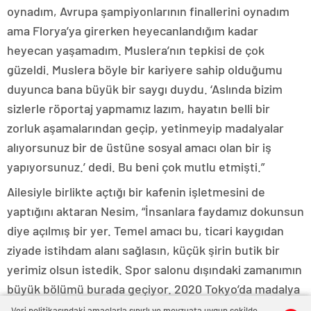
oynadım, Avrupa şampiyonlarının finallerini oynadım
ama Florya’ya girerken heyecanlandığım kadar
heyecan yaşamadım. Muslera’nın tepkisi de çok
güzeldi. Muslera böyle bir kariyere sahip olduğumu
duyunca bana büyük bir saygı duydu. ‘Aslında bizim
sizlerle röportaj yapmamız lazım, hayatın belli bir
zorluk aşamalarından geçip, yetinmeyip madalyalar
alıyorsunuz bir de üstüne sosyal amacı olan bir iş
yapıyorsunuz.’ dedi. Bu beni çok mutlu etmişti.”
Ailesiyle birlikte açtığı bir kafenin işletmesini de
yaptığını aktaran Nesim, “İnsanlara faydamız dokunsun
diye açılmış bir yer. Temel amacı bu, ticari kaygıdan
ziyade istihdam alanı sağlasın, küçük şirin butik bir
yerimiz olsun istedik. Spor salonu dışındaki zamanımın
büyük bölümü burada geçiyor. 2020 Tokyo’da madalya
aldıktan sonra ilgi alaka çok arttı. Tabii tanınırlık da.
Veri politikasındaki amaçlarla sınırlı ve mevzuata uygun şekilde
0
0
0
0