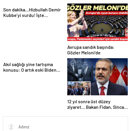
düşmanlarını silahlandırırız’
Son dakika…Hizbullah Demir
Kubbe’yi vurdu! İşte
dünyanın konuştuğu
görüntüler
Avrupa sandık başında:
Gözler Meloni’de
Akıl sağlığı yine tartışma
konusu: O artık eski Biden
değil
12 yıl sonra üst düzey
ziyaret… Bakan Fidan, Sincan
Özerk Bölgesinde… İşte öne
çıkan 3 başlık