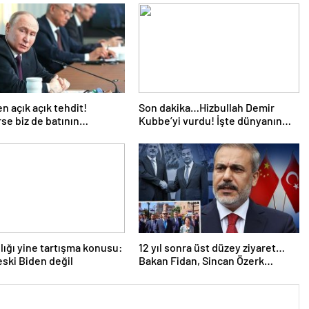
en açık açık tehdit!
Son dakika…Hizbullah Demir
rse biz de batının
Kubbe’yi vurdu! İşte dünyanın
rını silahlandırırız’
konuştuğu görüntüler
ğlığı yine tartışma konusu:
12 yıl sonra üst düzey ziyaret…
 eski Biden değil
Bakan Fidan, Sincan Özerk
Bölgesinde… İşte öne çıkan 3
başlık