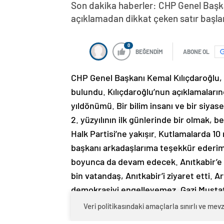
Son dakika haberler: CHP Genel Başkan
açıklamadan dikkat çeken satır başları
0
BEĞENDİM
ABONE OL
CHP Genel Başkanı Kemal Kılıçdaroğlu, 
bulundu. Kılıçdaroğlu’nun açıklamaların
yıldönümü. Bir bilim insanı ve bir siya
2. yüzyılının ilk günlerinde bir olmak
Halk Partisi’ne yakışır. Kutlamalarda 1
başkanı arkadaşlarıma teşekkür ederim. 
boyunca da devam edecek. Anıtkabir’e y
bin vatandaş, Anıtkabir’i ziyaret etti. A
demokrasiyi engelleyemez. Gazi Mustaf
söyledi: Savaş meydanlarında kazanılan
Veri politikasındaki amaçlarla sınırlı ve m
zafere ulaşılamaz. Milli Kurtuluş Savaş