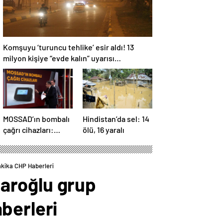
Komşuyu ‘turuncu tehlike’ esir aldı! 13
milyon kişiye “evde kalın” uyarısı…
MOSSAD’ın bombalı
Hindistan’da sel: 14
çağrı cihazları:
ölü, 16 yaralı
İsrail’in yeni
suikastını MİT
önledi
akika CHP Haberleri
aroğlu grup
berleri