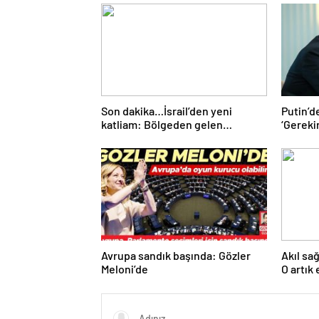
Son dakika…İsrail’den yeni
Putin’d
katliam: Bölgeden gelen
‘Gereki
görüntüler tüm dünyanın kanını
düşmanla
dondurdu!
Avrupa sandık başında: Gözler
Akıl sa
Meloni’de
O artık