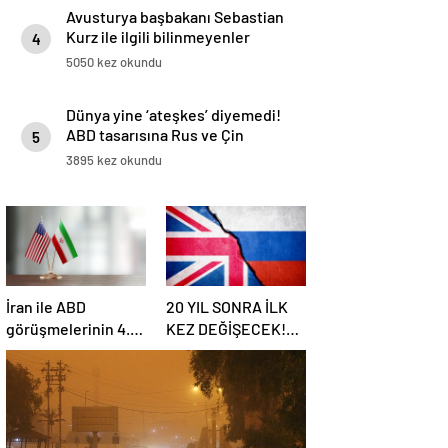
Avusturya başbakanı Sebastian
Kurz ile ilgili bilinmeyenler
4
5050 kez okundu
Dünya yine ‘ateşkes’ diyemedi!
ABD tasarısına Rus ve Çin
5
vetosu
3895 kez okundu
İran ile ABD
20 YIL SONRA İLK
görüşmelerinin 4.
KEZ DEĞİŞECEK!
turu: Tarih ve yer
Rusya ile olası
belli oldu
savaş…
İngiltere’nin gizli
planı güncelleniyor!