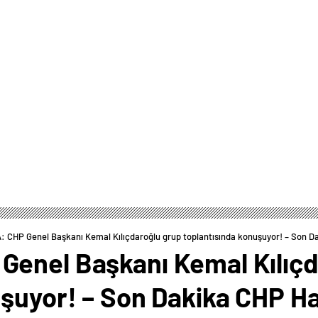
 CHP Genel Başkanı Kemal Kılıçdaroğlu grup toplantısında konuşuyor! – Son D
enel Başkanı Kemal Kılıçd
uşuyor! – Son Dakika CHP Ha