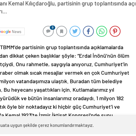
ı Kemal Kılıçdaroğlu, partisinin grup toplantısında aç
...
0
News
TBMM’de partisinin grup toplantısında açıklamalarda
dan dikkat çeken başlıklar şöyle: “Erdal İnönü’nün ölüm
setçiydi. Onu rahmetle, saygıyla anıyoruz. Cumhuriyet’in
, beraber olmak sıcak mesajlar vermek en çok Cumhuriyet
0 milyon vatandaşımıza ulaştık. Buradan tüm belediye
Bu heyecanı yaşattıkları için. Kutlamalarımız yıl
ürüdük ve bütün insanlarımız oradaydı. 1 milyon 182
rtık öyle bir noktadayız ki hiçbir güç Cumhuriyet’i ve
a Kemal 1923’te İzmir İktisat Kongresi’nde şunu
 zaferler, ekonomik zaferlerle taçlandırılamazsa gerçek
evzuata uygun şekilde çerez konumlandırmaktayız.
ı sonrası kimseye yalvarıp, yakarmaması için önce