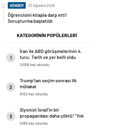
GÜNDEM
07 Ağustos 2026
Öğrencisini kitapla darp etti!
Soruşturma başlatıldı
KATEGORİNİN POPÜLERLERİ
İran ile ABD görüşmelerinin 4.
turu: Tarih ve yer belli oldu
1
11036 kez okundu
Trump’tan seçim sonrası ilk
mülakat
2
8152 kez okundu
Siyonist İsrail’in bir
propagandası daha çöktü! “Yok
3
ettik” demişlerdi
5165 kez okundu