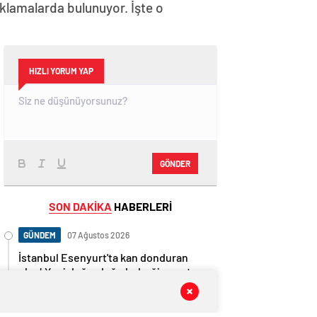
ıklamalarda bulunuyor. İşte o
HIZLI YORUM YAP
GÖNDER
SON DAKİKA
HABERLERİ
GÜNDEM
07 Ağustos 2026
İstanbul Esenyurt'ta kan donduran
olay! Yeni doğurduğu bebeği poşete
koyup sokağa attı! – Güncel Gündem
haberleri
GÜNDEM
07 Ağustos 2026