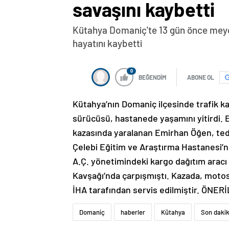
savaşını kaybetti
Kütahya Domaniç'te 13 gün önce meyd
hayatını kaybetti
0
BEĞENDİM
ABONE OL
Kütahya’nın Domaniç ilçesinde trafik ka
sürücüsü, hastanede yaşamını yitirdi.
kazasında yaralanan Emirhan Öğen, teda
Çelebi Eğitim ve Araştırma Hastanesi’n
A.Ç. yönetimindeki kargo dağıtım aracı 
Kavşağı’nda çarpışmıştı. Kazada, motosi
İHA tarafından servis edilmiştir. ÖNE
Domaniç
haberler
Kütahya
Son dakik