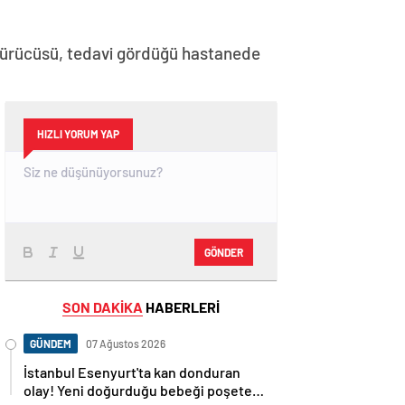
sürücüsü, tedavi gördüğü hastanede
HIZLI YORUM YAP
GÖNDER
SON DAKİKA
HABERLERİ
GÜNDEM
07 Ağustos 2026
İstanbul Esenyurt'ta kan donduran
olay! Yeni doğurduğu bebeği poşete