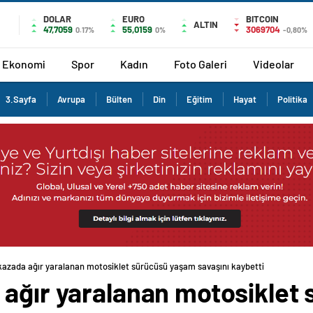
DOLAR
EURO
BITCOIN
ALTIN
47,7059
55,0159
3069704
0.17%
0%
-0,80%
Ekonomi
Spor
Kadın
Foto Galeri
Videolar
3.Sayfa
Avrupa
Bülten
Din
Eğitim
Hayat
Politika
kazada ağır yaralanan motosiklet sürücüsü yaşam savaşını kaybetti
 ağır yaralanan motosiklet