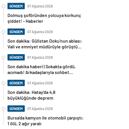
koyup sokağa attı! – Güncel Gündem
haberleri
GÜNDEM
07 Ağustos 2026
Dolmuş şoföründen yolcuya korkunç
şiddet! – Haberler
GÜNDEM
07 Ağustos 2026
Son dakika: Gülistan Doku'nun ablası:
Vali ve emniyet müdürüyle görüştüm,
dosya baştan sona incelenecek
GÜNDEM
07 Ağustos 2026
Son dakika haberi | Sokakta gördü,
acımadı! Arkadaşlarıyla sohbet
ederken cinayete kurban gitti!
GÜNDEM
07 Ağustos 2026
Son dakika: Hatay'da 4,8
büyüklüğünde deprem
GÜNDEM
07 Ağustos 2026
Bursa'da kamyon ile otomobil çarpıştı:
1 ölü, 2 ağır yaralı