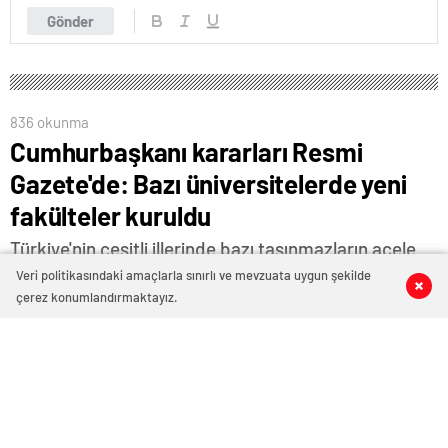
Gönder
836 okunma
Cumhurbaşkanı kararları Resmi
Gazete'de: Bazı üniversitelerde yeni
fakülteler kuruldu
Türkiye'nin çeşitli illerinde bazı taşınmazların acele
kamulaştırılmasına, Artvin'de bir alanın riskli alan ilan
Veri politikasındaki amaçlarla sınırlı ve mevzuata uygun şekilde
0
0
0
0
edilmesi hakkındaki kararın kaldırılmasına, çeşitli
çerez konumlandırmaktayız.
üniversitelerde bazı enstitü ve fakültelerin
kurulmasına, kamu kurum ve kuruluşlarının yurt dışı
teşkilatında bazı değişiklikler yapılmasına ve
İstanbul'da iki özel endüstri bölgesi kurulmasına
karar verildi. Öte yandan Bazı uluslararası