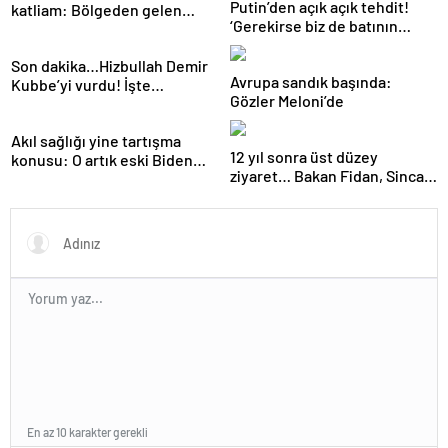
Putin’den açık açık tehdit!
katliam: Bölgeden gelen
‘Gerekirse biz de batının
görüntüler tüm dünyanın
düşmanlarını silahlandırırız’
kanını dondurdu!
Son dakika…Hizbullah Demir
Avrupa sandık başında:
Kubbe’yi vurdu! İşte
Gözler Meloni’de
dünyanın konuştuğu
görüntüler
Akıl sağlığı yine tartışma
12 yıl sonra üst düzey
konusu: O artık eski Biden
ziyaret… Bakan Fidan, Sincan
değil
Özerk Bölgesinde… İşte öne
çıkan 3 başlık
En az 10 karakter gerekli