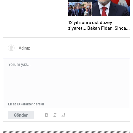
12 yıl sonra üst düzey
ziyaret… Bakan Fidan, Sincan
Özerk Bölgesinde… İşte öne
çıkan 3 başlık
En az 10 karakter gerekli
Gönder