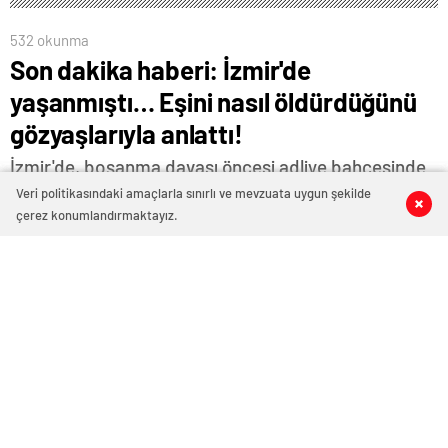
532 okunma
Son dakika haberi: İzmir'de
yaşanmıştı… Eşini nasıl öldürdüğünü
gözyaşlarıyla anlattı!
İzmir'de, boşanma davası öncesi adliye bahçesinde
karısını bıçaklayarak öldüren koca, emniyetteki
Veri politikasındaki amaçlarla sınırlı ve mevzuata uygun şekilde
0
0
0
0
çerez konumlandırmaktayız.
işlemlerin ardından çıkarıldığı mahkemece
tutuklandı. Öte yandan zanlının, olay tatbikatında
cinayeti gözyaşlarıyla anlattığı ve karısını öldürdüğü
için pişman olduğunu söylediği öğrenildi
3 Kasım 2023 17:30
ABONE OL
News