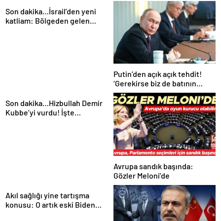
Son dakika…İsrail’den yeni
katliam: Bölgeden gelen
görüntüler tüm dünyanın
kanını dondurdu!
Putin’den açık açık tehdit!
‘Gerekirse biz de batının
düşmanlarını silahlandırırız’
Son dakika…Hizbullah Demir
Kubbe’yi vurdu! İşte
dünyanın konuştuğu
görüntüler
Avrupa sandık başında:
Gözler Meloni’de
Akıl sağlığı yine tartışma
konusu: O artık eski Biden
değil