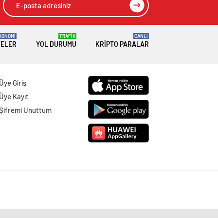
KONOMİ
TRAFİK
CANLI
TELER
YOL DURUMU
KRIPTO PARALAR
Üye Giriş
Üye Kayıt
Şifremi Unuttum