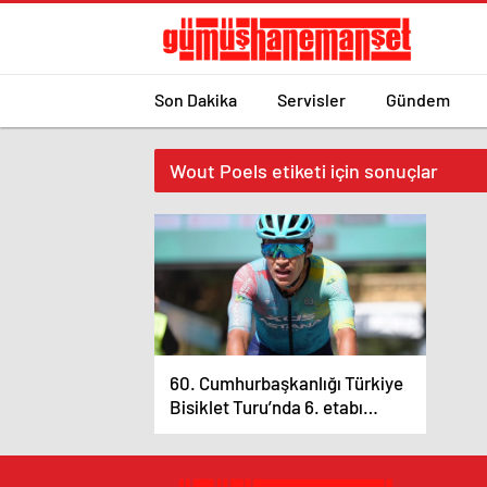
Son Dakika
Servisler
Gündem
Wout Poels etiketi için sonuçlar
60. Cumhurbaşkanlığı Türkiye
Bisiklet Turu’nda 6. etabı
Harold Martin Lopez kazandı