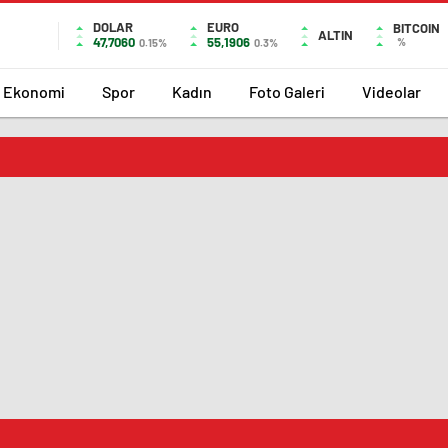
DOLAR
EURO
BITCOIN
ALTIN
47,7060
55,1906
%
0.15%
0.3%
Ekonomi
Spor
Kadın
Foto Galeri
Videolar