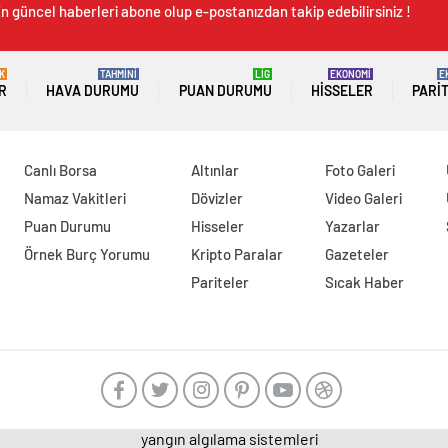
n güncel haberleri abone olup e-postanızdan takip edebilirsiniz !
K
TAHMİNİ
LİG
EKONOMİ
E
R
HAVA DURUMU
PUAN DURUMU
HISSELER
PARI
Canlı Borsa
Altınlar
Foto Galeri
Namaz Vakitleri
Dövizler
Video Galeri
Puan Durumu
Hisseler
Yazarlar
Örnek Burç Yorumu
Kripto Paralar
Gazeteler
Pariteler
Sıcak Haber
yangın algılama sistemleri