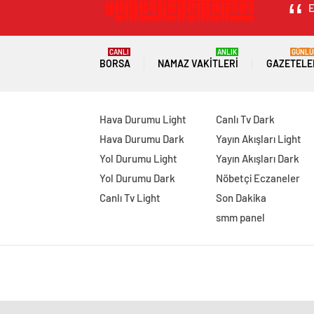
E
CANLI
ANLIK
GÜNLÜ
BORSA
NAMAZ VAKITLERI
GAZETELE
Hava Durumu Light
Canlı Tv Dark
Hava Durumu Dark
Yayın Akışları Light
Yol Durumu Light
Yayın Akışları Dark
Yol Durumu Dark
Nöbetçi Eczaneler
Canlı Tv Light
Son Dakika
smm panel