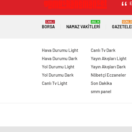
E
CANLI
ANLIK
GÜNLÜ
BORSA
NAMAZ VAKITLERI
GAZETELE
Hava Durumu Light
Canlı Tv Dark
Hava Durumu Dark
Yayın Akışları Light
Yol Durumu Light
Yayın Akışları Dark
Yol Durumu Dark
Nöbetçi Eczaneler
Canlı Tv Light
Son Dakika
smm panel