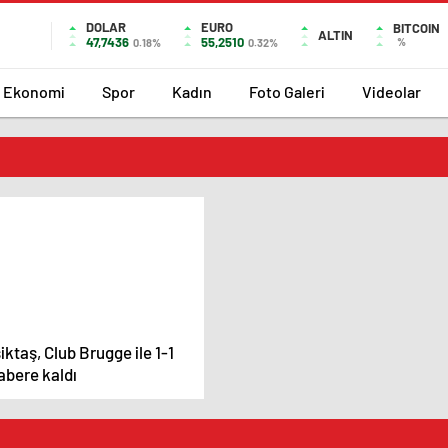
DOLAR
EURO
BITCOIN
ALTIN
47,7436
55,2510
%
0.18%
0.32%
Ekonomi
Spor
Kadın
Foto Galeri
Videolar
iktaş, Club Brugge ile 1-1
abere kaldı