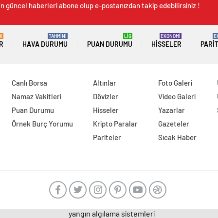
n güncel haberleri abone olup e-postanızdan takip edebilirsiniz !
K
TAHMİNİ
LİG
EKONOMİ
E
R
HAVA DURUMU
PUAN DURUMU
HISSELER
PARI
Canlı Borsa
Altınlar
Foto Galeri
Namaz Vakitleri
Dövizler
Video Galeri
Puan Durumu
Hisseler
Yazarlar
Örnek Burç Yorumu
Kripto Paralar
Gazeteler
Pariteler
Sıcak Haber
yangın algılama sistemleri