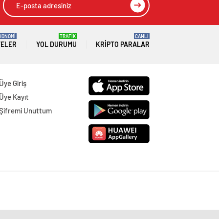
KONOMİ
TRAFİK
CANLI
TELER
YOL DURUMU
KRIPTO PARALAR
Üye Giriş
Üye Kayıt
Şifremi Unuttum