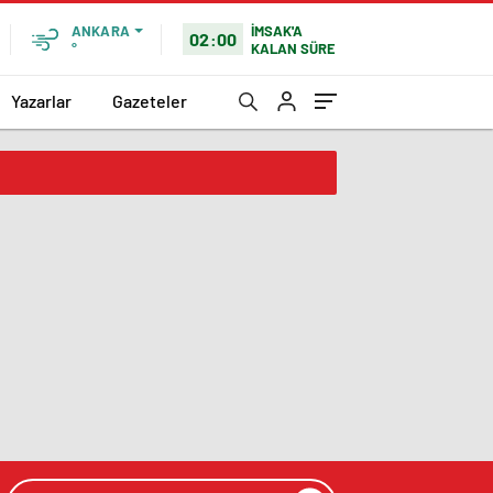
İMSAK'A
ANKARA
02:00
KALAN SÜRE
°
Yazarlar
Gazeteler