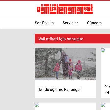
Son Dakika
Servisler
Gündem
Vali etiketi için sonuçlar
Mer
13 ilde eğitime kar engeli
Peh
Mer
tır
hed