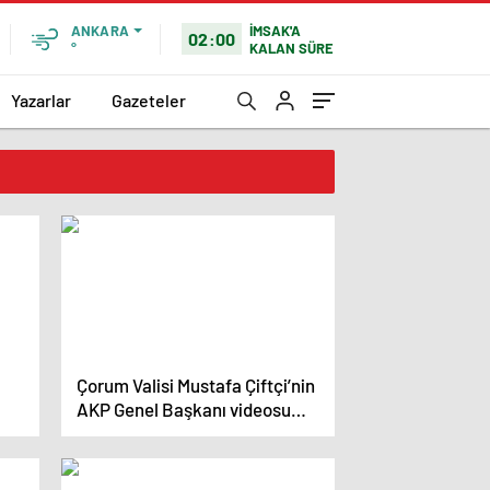
İMSAK'A
ANKARA
02:00
KALAN SÜRE
°
Yazarlar
Gazeteler
Çorum Valisi Mustafa Çiftçi’nin
AKP Genel Başkanı videosu
paylaşımına CHP’den tepki