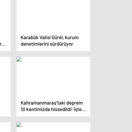
Karabük Valisi Gürel, kurum
rin
denetimlerini sürdürüyor
na
Kahramanmaraş’taki deprem
10 kentimizde hissedildi! İşte
7.4’lük sarsıntıdan etkilenen
illerin son durumu