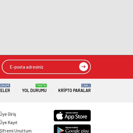
KONOMİ
TRAFİK
CANLI
TELER
YOL DURUMU
KRIPTO PARALAR
Üye Giriş
Üye Kayıt
Şifremi Unuttum