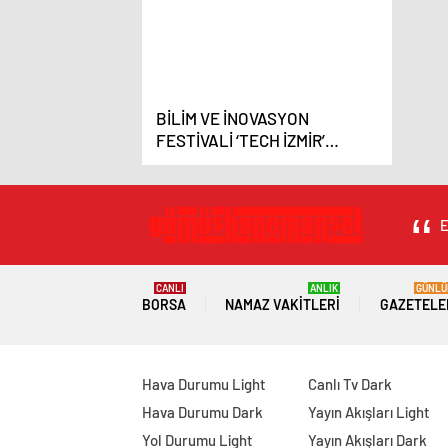
BİLİM VE İNOVASYON
FESTİVALİ ‘TECH İZMİR’
BAŞLADI
E
CANLI
ANLIK
GÜNLÜ
BORSA
NAMAZ VAKITLERI
GAZETELE
Hava Durumu Light
Canlı Tv Dark
Hava Durumu Dark
Yayın Akışları Light
Yol Durumu Light
Yayın Akışları Dark