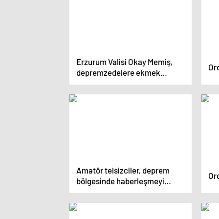
Erzurum Valisi Okay Memiş,
Ord
depremzedelere ekmek
gönderen Karayazılı kadınlara
teşekkür etti
Amatör telsizciler, deprem
Or
bölgesinde haberleşmeyi
sağladı