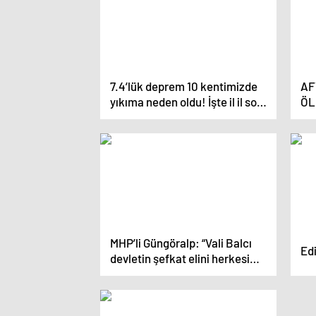
7.4’lük deprem 10 kentimizde
AF
yıkıma neden oldu! İşte il il son
ÖL
durum
KK
AĞ
MHP’li Güngöralp: “Vali Balcı
Edi
devletin şefkat elini herkesime
uzatıyor”