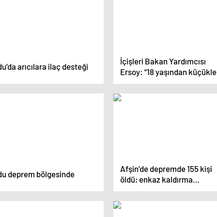
İçişleri Bakan Yardımcısı
u’da arıcılara ilaç desteği
Ersoy: “18 yaşından küçükle
seçim materyali dağıtması
izin vermeyeceğiz”
Afşin’de depremde 155 kişi
du deprem bölgesinde
öldü; enkaz kaldırma
çalışmaları sürüyor