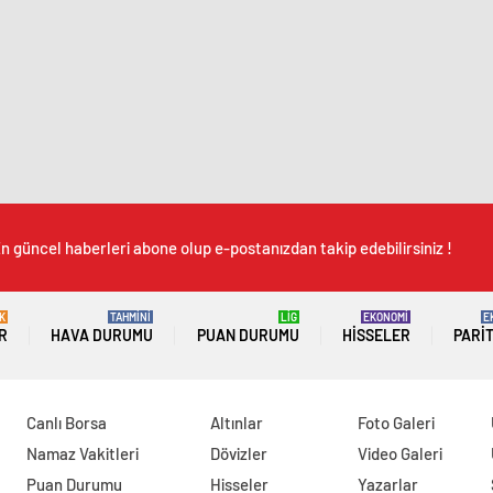
n güncel haberleri abone olup e-postanızdan takip edebilirsiniz !
K
TAHMİNİ
LİG
EKONOMİ
E
R
HAVA DURUMU
PUAN DURUMU
HISSELER
PARI
Canlı Borsa
Altınlar
Foto Galeri
Namaz Vakitleri
Dövizler
Video Galeri
Puan Durumu
Hisseler
Yazarlar