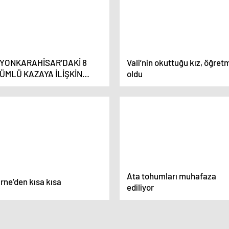
YONKARAHİSAR’DAKİ 8
Vali’nin okuttuğu kız, öğre
ÜMLÜ KAZAYA İLİŞKİN
oldu
ONUŞAN VALİ YİĞİTBAŞI:
IR YARALI 4 HASTAMIZ VAR
Ata tohumları muhafaza
rne’den kısa kısa
ediliyor