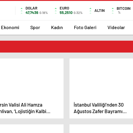
DOLAR
EURO
BITCOIN
ALTIN
47,7436
55,2510
%
0.18%
0.32%
Ekonomi
Spor
Kadın
Foto Galeri
Videolar
sin Valisi Ali Hamza
İstanbul Valiliği’nden 30
livan, ‘Lojistiğin Kalbi
Ağustos Zafer Bayramı
sin’ projesiyle sektöre 80
Programı
 şoförü kazandırmayı
efliyor