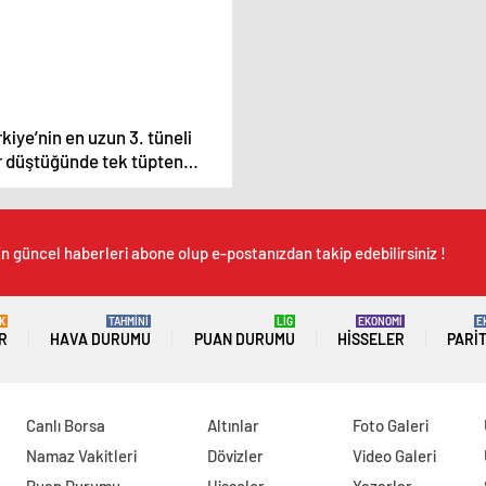
kiye’nin en uzun 3. tüneli
r düştüğünde tek tüpten
zmete açılacak
n güncel haberleri abone olup e-postanızdan takip edebilirsiniz !
K
TAHMİNİ
LİG
EKONOMİ
E
R
HAVA DURUMU
PUAN DURUMU
HISSELER
PARI
Canlı Borsa
Altınlar
Foto Galeri
Namaz Vakitleri
Dövizler
Video Galeri