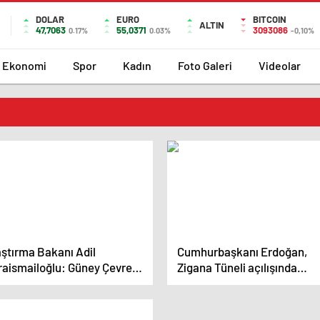
DOLAR
EURO
BITCOIN
ALTIN
47,7063
55,0371
3093086
0.17%
0.03%
-0,10%
Ekonomi
Spor
Kadın
Foto Galeri
Videolar
aştırma Bakanı Adil
Cumhurbaşkanı Erdoğan,
raismailoğlu: Güney Çevre
Zigana Tüneli açılışında
u Zigana Tüneli gibi
Trabzonlulara seslendi
irilecek