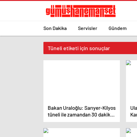
Son Dakika
Servisler
Gündem
Tüneli etiketi için sonuçlar
Bakan Uraloğlu: Sarıyer-Kilyos
Ul
tüneli ile zamandan 30 dakika
Ka
tasarruf edilecek
Yol
bit