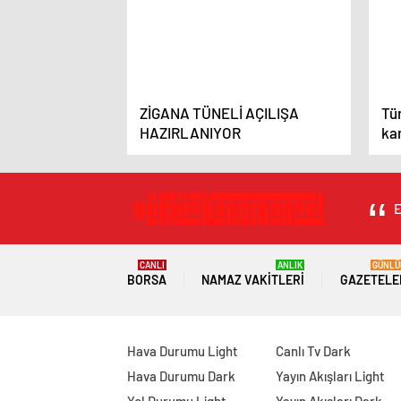
ZİGANA TÜNELİ AÇILIŞA
Tür
HAZIRLANIYOR
ka
hi
E
CANLI
ANLIK
GÜNLÜ
BORSA
NAMAZ VAKITLERI
GAZETELE
Hava Durumu Light
Canlı Tv Dark
Hava Durumu Dark
Yayın Akışları Light