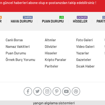
n güncel haberleri abone olup e-postanızdan takip edebilirsiniz !
K
TAHMİNİ
LİG
EKONOMİ
E
R
HAVA DURUMU
PUAN DURUMU
HISSELER
PARI
Canlı Borsa
Altınlar
Foto Galeri
Namaz Vakitleri
Dövizler
Video Galeri
Puan Durumu
Hisseler
Yazarlar
Örnek Burç Yorumu
Kripto Paralar
Gazeteler
Pariteler
Sıcak Haber
yangın algılama sistemleri