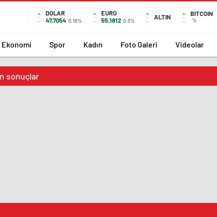
DOLAR
EURO
BITCOIN
ALTIN
47,7054
55,1812
%
0.16%
0.3%
Ekonomi
Spor
Kadın
Foto Galeri
Videolar
in sonuçlar