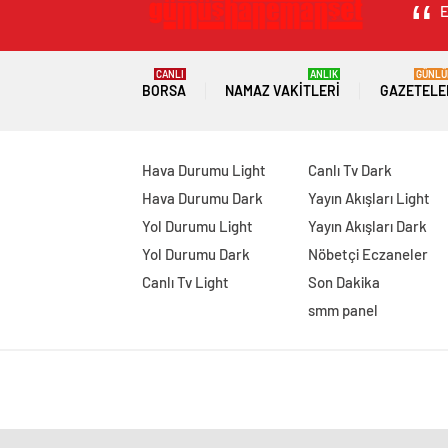
E
CANLI
ANLIK
GÜNLÜ
BORSA
NAMAZ VAKITLERI
GAZETELE
Hava Durumu Light
Canlı Tv Dark
Hava Durumu Dark
Yayın Akışları Light
Yol Durumu Light
Yayın Akışları Dark
Yol Durumu Dark
Nöbetçi Eczaneler
Canlı Tv Light
Son Dakika
smm panel