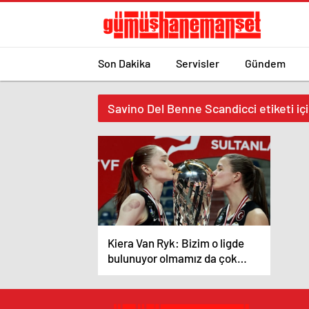
Son Dakika
Servisler
Gündem
Savino Del Benne Scandicci etiketi iç
Kiera Van Ryk: Bizim o ligde
bulunuyor olmamız da çok
büyük bir başarı