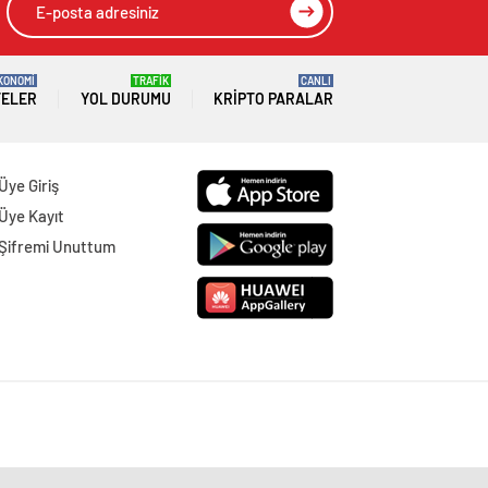
KONOMİ
TRAFİK
CANLI
TELER
YOL DURUMU
KRIPTO PARALAR
Üye Giriş
Üye Kayıt
Şifremi Unuttum