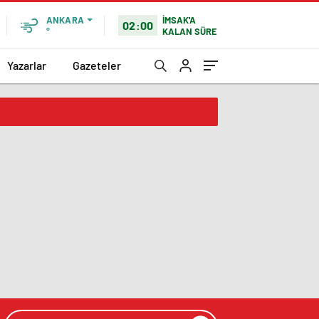
İMSAK'A
ANKARA
02:00
KALAN SÜRE
°
Yazarlar
Gazeteler