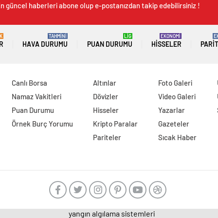
n güncel haberleri abone olup e-postanızdan takip edebilirsiniz !
K
TAHMİNİ
LİG
EKONOMİ
E
R
HAVA DURUMU
PUAN DURUMU
HISSELER
PARI
Canlı Borsa
Altınlar
Foto Galeri
Namaz Vakitleri
Dövizler
Video Galeri
Puan Durumu
Hisseler
Yazarlar
Örnek Burç Yorumu
Kripto Paralar
Gazeteler
Pariteler
Sıcak Haber
yangın algılama sistemleri