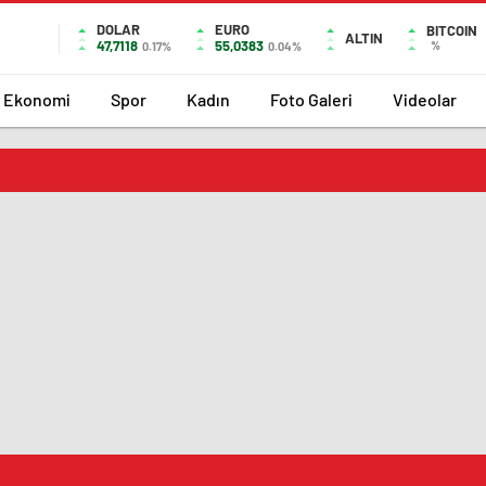
DOLAR
EURO
BITCOIN
ALTIN
47,7118
55,0383
%
0.17%
0.04%
Ekonomi
Spor
Kadın
Foto Galeri
Videolar