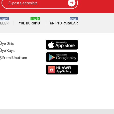
KONOMİ
TRAFİK
CANLI
TELER
YOL DURUMU
KRIPTO PARALAR
Üye Giriş
Üye Kayıt
Şifremi Unuttum