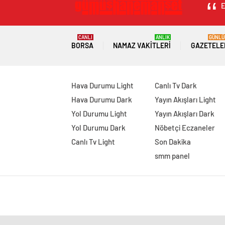
E
CANLI
ANLIK
GÜNLÜ
BORSA
NAMAZ VAKITLERI
GAZETELE
Hava Durumu Light
Canlı Tv Dark
Hava Durumu Dark
Yayın Akışları Light
Yol Durumu Light
Yayın Akışları Dark
Yol Durumu Dark
Nöbetçi Eczaneler
Canlı Tv Light
Son Dakika
smm panel