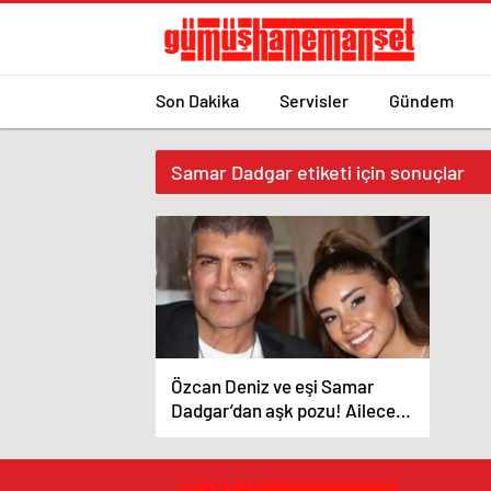
Son Dakika
Servisler
Gündem
Samar Dadgar etiketi için sonuçlar
Özcan Deniz ve eşi Samar
Dadgar’dan aşk pozu! Ailece
zaman geçirdiler!