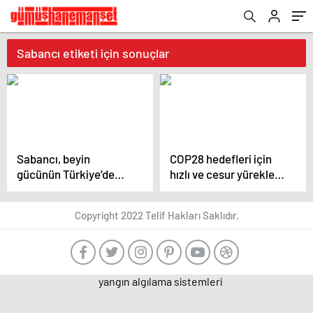
Sabancı etiketi için sonuçlar
Sabancı, beyin
COP28 hedefleri için
gücünün Türkiye’de
hızlı ve cesur yüreklere
kalması için yeni bir
ihtiyaç var
proje başlattı: Gençlik
Copyright 2022 Telif Hakları Saklıdır.
seferberliği
yangın algılama sistemleri