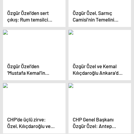
Özgür Özel’den sert
Özgür Özel, Sarnıç
çıkış: Rum temsilci
Camisi’nin Temelini
‘işgal’ deyince salonu
Attı
terk etti
Özgür Özel’den
Özgür Özel ve Kemal
‘Mustafa Kemal’in
Kılıçdaroğlu Ankara’da
askerleriyiz’ sloganı
bir araya geldi
atan teğmenlere
destek
CHP’de üçlü zirve:
CHP Genel Başkanı
Özel, Kılıçdaroğlu ve
Özgür Özel: Antep
Yavaş ile görüşecek
fıstığına katma değer