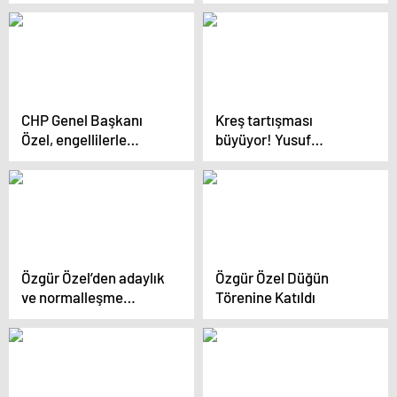
yürütülmeli
İmralı ziyaretine ilişkin
açıklama Açıklaması
CHP Genel Başkanı
Kreş tartışması
Özel, engellilerle
büyüyor! Yusuf
birlikte Anıtkabir’i
Tekin’den Özel ve
ziyaret etti
İmamoğlu’na sert yanıt
Özgür Özel’den adaylık
Özgür Özel Düğün
ve normalleşme
Törenine Katıldı
açıklaması