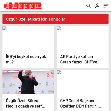
Özgür Özel etiketi için sonuçlar
İBB’yi boykot eden yok
AK Parti’ye katılan
mu?
Serap Yazıcı: CHP’ye
geçmemi Özgür Özel
teklif etti
Özgür Özel: Süreç
CHP Genel Başkanı
Meclis odaklı ve şeffaf
Özel’den DEM Parti’nin