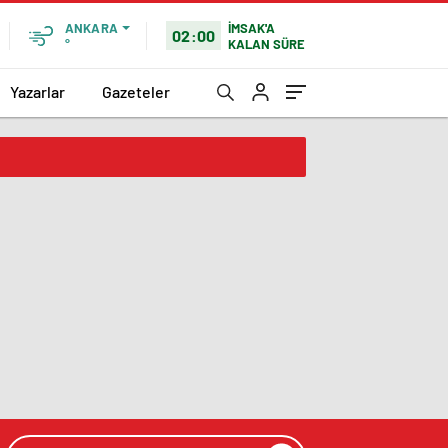
İMSAK'A
ANKARA
02:00
KALAN SÜRE
°
Yazarlar
Gazeteler