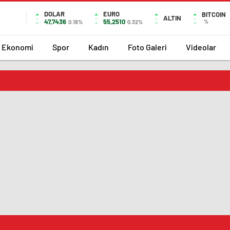
DOLAR
EURO
BITCOIN
ALTIN
47,7436
55,2510
%
0.18%
0.32%
Ekonomi
Spor
Kadın
Foto Galeri
Videolar