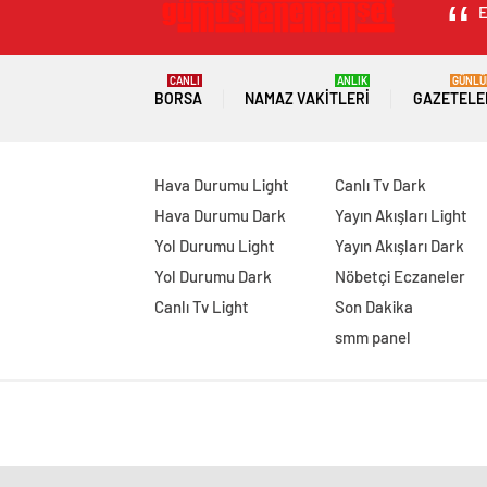
E
CANLI
ANLIK
GÜNLÜ
BORSA
NAMAZ VAKITLERI
GAZETELE
Hava Durumu Light
Canlı Tv Dark
Hava Durumu Dark
Yayın Akışları Light
Yol Durumu Light
Yayın Akışları Dark
Yol Durumu Dark
Nöbetçi Eczaneler
Canlı Tv Light
Son Dakika
smm panel