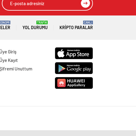
KONOMİ
TRAFİK
CANLI
TELER
YOL DURUMU
KRIPTO PARALAR
Üye Giriş
Üye Kayıt
Şifremi Unuttum