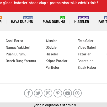
n güncel haberleri abone olup e-postanızdan takip edebilirsiniz !
K
TAHMİNİ
LİG
EKONOMİ
E
R
HAVA DURUMU
PUAN DURUMU
HISSELER
PARI
Canlı Borsa
Altınlar
Foto Galeri
Namaz Vakitleri
Dövizler
Video Galeri
Puan Durumu
Hisseler
Yazarlar
Örnek Burç Yorumu
Kripto Paralar
Gazeteler
Pariteler
Sıcak Haber
yangın algılama sistemleri