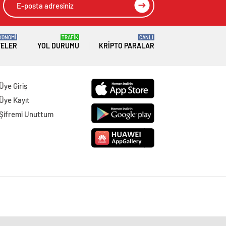
KONOMİ
TRAFİK
CANLI
TELER
YOL DURUMU
KRIPTO PARALAR
Üye Giriş
Üye Kayıt
Şifremi Unuttum