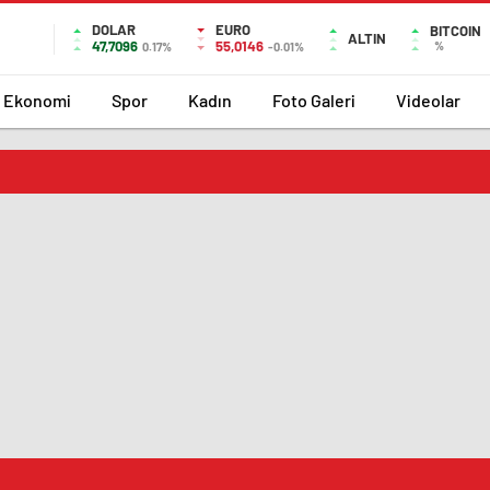
DOLAR
EURO
BITCOIN
ALTIN
47,7096
55,0146
%
0.17%
-0.01%
Ekonomi
Spor
Kadın
Foto Galeri
Videolar