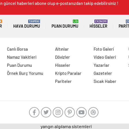
n güncel haberleri abone olup e-postanızdan takip edebilirsiniz !
K
TAHMİNİ
LİG
EKONOMİ
E
R
HAVA DURUMU
PUAN DURUMU
HISSELER
PARI
Canlı Borsa
Altınlar
Foto Galeri
Namaz Vakitleri
Dövizler
Video Galeri
Puan Durumu
Hisseler
Yazarlar
Örnek Burç Yorumu
Kripto Paralar
Gazeteler
Pariteler
Sıcak Haber
yangın algılama sistemleri