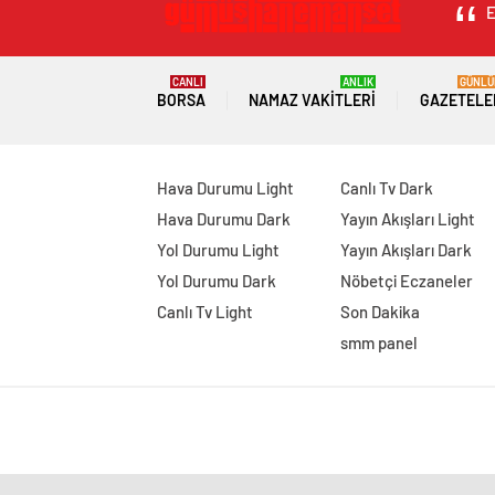
E
CANLI
ANLIK
GÜNLÜ
BORSA
NAMAZ VAKITLERI
GAZETELE
Hava Durumu Light
Canlı Tv Dark
Hava Durumu Dark
Yayın Akışları Light
Yol Durumu Light
Yayın Akışları Dark
Yol Durumu Dark
Nöbetçi Eczaneler
Canlı Tv Light
Son Dakika
smm panel