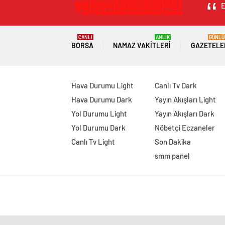
E
CANLI
ANLIK
GÜNLÜ
BORSA
NAMAZ VAKITLERI
GAZETELE
Hava Durumu Light
Canlı Tv Dark
Hava Durumu Dark
Yayın Akışları Light
Yol Durumu Light
Yayın Akışları Dark
Yol Durumu Dark
Nöbetçi Eczaneler
Canlı Tv Light
Son Dakika
smm panel