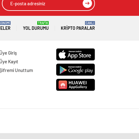
KONOMİ
TRAFİK
CANLI
TELER
YOL DURUMU
KRIPTO PARALAR
Üye Giriş
Üye Kayıt
Şifremi Unuttum