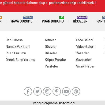
n güncel haberleri abone olup e-postanızdan takip edebilirsiniz !
K
TAHMİNİ
LİG
EKONOMİ
E
R
HAVA DURUMU
PUAN DURUMU
HISSELER
PARI
Canlı Borsa
Altınlar
Foto Galeri
Namaz Vakitleri
Dövizler
Video Galeri
Puan Durumu
Hisseler
Yazarlar
Örnek Burç Yorumu
Kripto Paralar
Gazeteler
Pariteler
Sıcak Haber
yangın algılama sistemleri