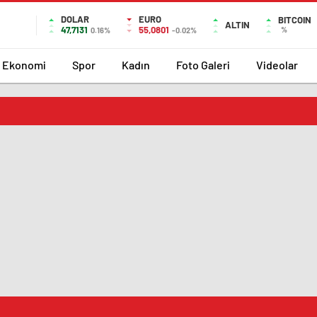
DOLAR
EURO
BITCOIN
ALTIN
47,7131
55,0801
%
0.16%
-0.02%
Ekonomi
Spor
Kadın
Foto Galeri
Videolar