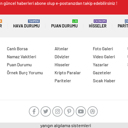
n güncel haberleri abone olup e-postanızdan takip edebilirsiniz !
K
TAHMİNİ
LİG
EKONOMİ
E
R
HAVA DURUMU
PUAN DURUMU
HISSELER
PARI
Canlı Borsa
Altınlar
Foto Galeri
Namaz Vakitleri
Dövizler
Video Galeri
Puan Durumu
Hisseler
Yazarlar
Örnek Burç Yorumu
Kripto Paralar
Gazeteler
Pariteler
Sıcak Haber
yangın algılama sistemleri