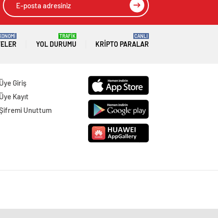
KONOMİ
TRAFİK
CANLI
TELER
YOL DURUMU
KRIPTO PARALAR
Üye Giriş
Üye Kayıt
Şifremi Unuttum