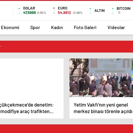
DOLAR
EURO
BITCOIN
ALTIN
47,5969
54,9812
%
0.05%
-0.08%
Ekonomi
Spor
Kadın
Foto Galeri
Videolar
r
çükçekmece’de denetim:
Yetim Vakfı’nın yeni genel
modifiye araç trafikten
merkez binası törenle açıldı
n edildi