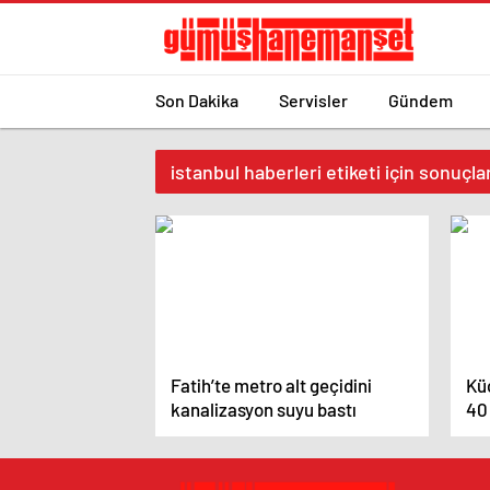
Son Dakika
Servisler
Gündem
istanbul haberleri etiketi için sonuçla
Fatih’te metro alt geçidini
Kü
kanalizasyon suyu bastı
40 
me