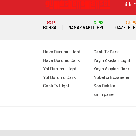
E
CANLI
ANLIK
GÜNLÜ
BORSA
NAMAZ VAKITLERI
GAZETELE
Hava Durumu Light
Canlı Tv Dark
Hava Durumu Dark
Yayın Akışları Light
Yol Durumu Light
Yayın Akışları Dark
Yol Durumu Dark
Nöbetçi Eczaneler
Canlı Tv Light
Son Dakika
smm panel