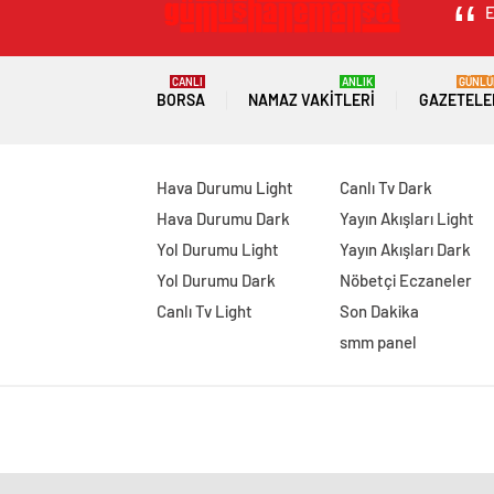
E
CANLI
ANLIK
GÜNLÜ
BORSA
NAMAZ VAKITLERI
GAZETELE
Hava Durumu Light
Canlı Tv Dark
Hava Durumu Dark
Yayın Akışları Light
Yol Durumu Light
Yayın Akışları Dark
Yol Durumu Dark
Nöbetçi Eczaneler
Canlı Tv Light
Son Dakika
smm panel