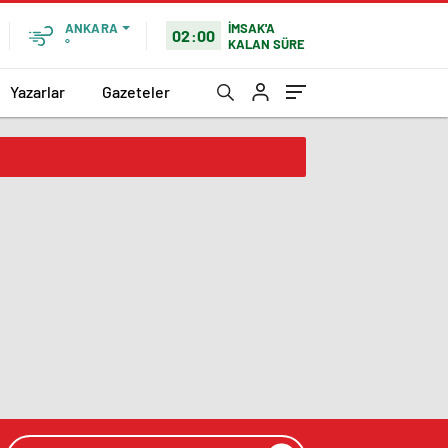
İMSAK'A
ANKARA
02:00
KALAN SÜRE
°
Yazarlar
Gazeteler