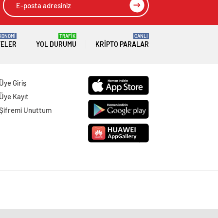
KONOMİ
TRAFİK
CANLI
TELER
YOL DURUMU
KRIPTO PARALAR
Üye Giriş
Üye Kayıt
Şifremi Unuttum