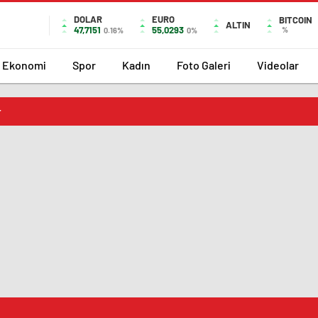
DOLAR
EURO
BITCOIN
ALTIN
47,7151
55,0293
%
0.16%
0%
Ekonomi
Spor
Kadın
Foto Galeri
Videolar
r