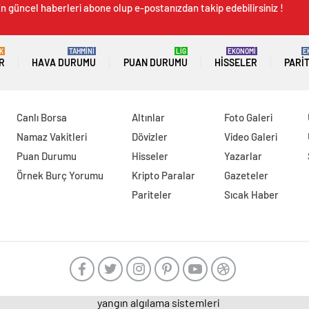
n güncel haberleri abone olup e-postanızdan takip edebilirsiniz !
K
TAHMİNİ
LİG
EKONOMİ
E
R
HAVA DURUMU
PUAN DURUMU
HISSELER
PARI
Canlı Borsa
Altınlar
Foto Galeri
Namaz Vakitleri
Dövizler
Video Galeri
Puan Durumu
Hisseler
Yazarlar
Örnek Burç Yorumu
Kripto Paralar
Gazeteler
Pariteler
Sıcak Haber
yangın algılama sistemleri