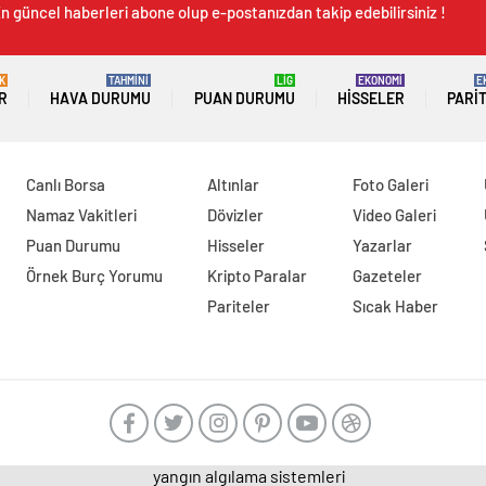
n güncel haberleri abone olup e-postanızdan takip edebilirsiniz !
K
TAHMİNİ
LİG
EKONOMİ
E
R
HAVA DURUMU
PUAN DURUMU
HISSELER
PARI
Canlı Borsa
Altınlar
Foto Galeri
Namaz Vakitleri
Dövizler
Video Galeri
Puan Durumu
Hisseler
Yazarlar
Örnek Burç Yorumu
Kripto Paralar
Gazeteler
Pariteler
Sıcak Haber
yangın algılama sistemleri