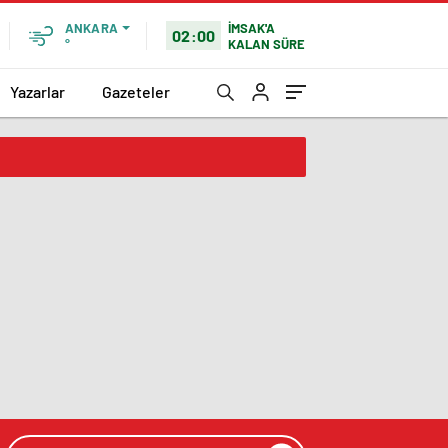
İMSAK'A
ANKARA
02:00
KALAN SÜRE
°
Yazarlar
Gazeteler