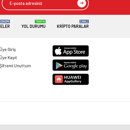
KONOMİ
TRAFİK
CANLI
TELER
YOL DURUMU
KRIPTO PARALAR
Üye Giriş
Üye Kayıt
Şifremi Unuttum