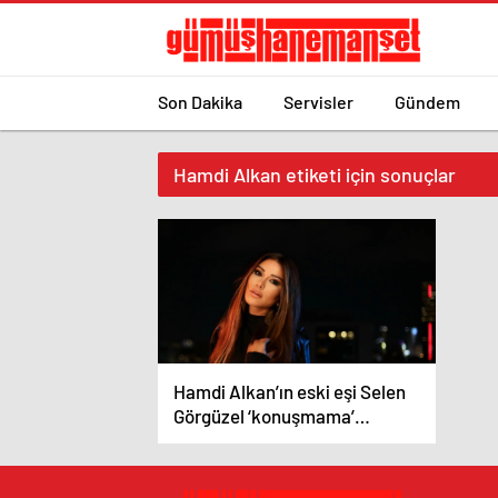
Son Dakika
Servisler
Gündem
Hamdi Alkan etiketi için sonuçlar
Hamdi Alkan’ın eski eşi Selen
Görgüzel ‘konuşmama’
anlaşmasını ilk kez açıkladı!
‘Beni değil 1 milyon…’