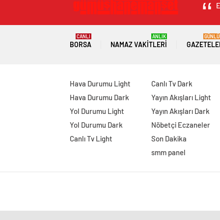
E
CANLI
ANLIK
GÜNLÜ
BORSA
NAMAZ VAKITLERI
GAZETELE
Hava Durumu Light
Canlı Tv Dark
Hava Durumu Dark
Yayın Akışları Light
Yol Durumu Light
Yayın Akışları Dark
Yol Durumu Dark
Nöbetçi Eczaneler
Canlı Tv Light
Son Dakika
smm panel