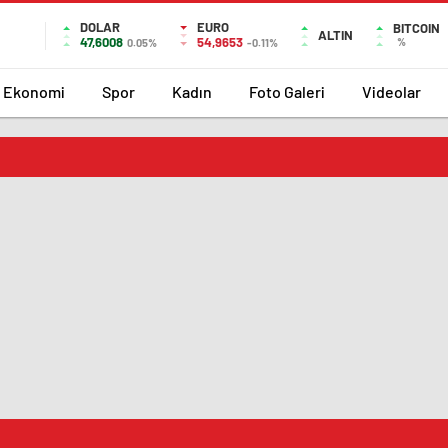
DOLAR
EURO
BITCOIN
ALTIN
47,6008
54,9653
%
0.05%
-0.11%
Ekonomi
Spor
Kadın
Foto Galeri
Videolar