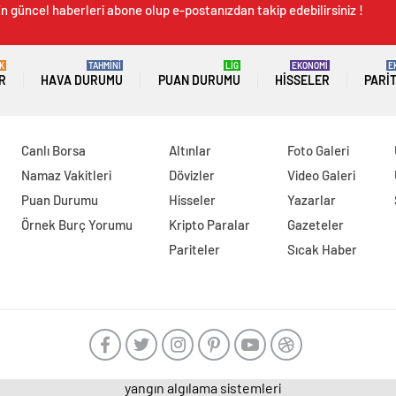
n güncel haberleri abone olup e-postanızdan takip edebilirsiniz !
K
TAHMİNİ
LİG
EKONOMİ
E
R
HAVA DURUMU
PUAN DURUMU
HISSELER
PARI
Canlı Borsa
Altınlar
Foto Galeri
Namaz Vakitleri
Dövizler
Video Galeri
Puan Durumu
Hisseler
Yazarlar
Örnek Burç Yorumu
Kripto Paralar
Gazeteler
Pariteler
Sıcak Haber
yangın algılama sistemleri