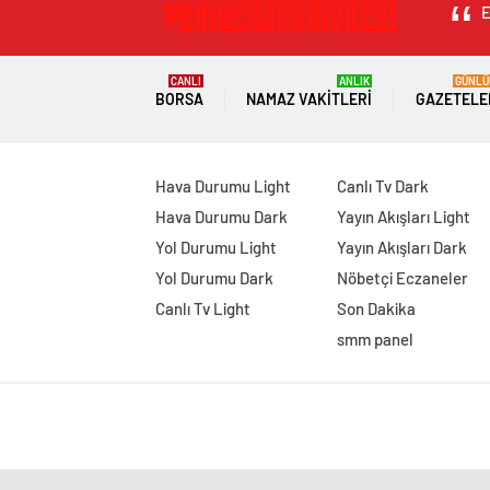
E
CANLI
ANLIK
GÜNLÜ
BORSA
NAMAZ VAKITLERI
GAZETELE
Hava Durumu Light
Canlı Tv Dark
Hava Durumu Dark
Yayın Akışları Light
Yol Durumu Light
Yayın Akışları Dark
Yol Durumu Dark
Nöbetçi Eczaneler
Canlı Tv Light
Son Dakika
smm panel