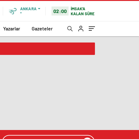
İMSAK'A
ANKARA
02:00
KALAN SÜRE
°
Yazarlar
Gazeteler