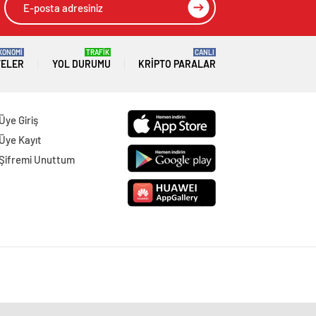
KONOMİ
TRAFİK
CANLI
TELER
YOL DURUMU
KRIPTO PARALAR
Üye Giriş
Üye Kayıt
Şifremi Unuttum