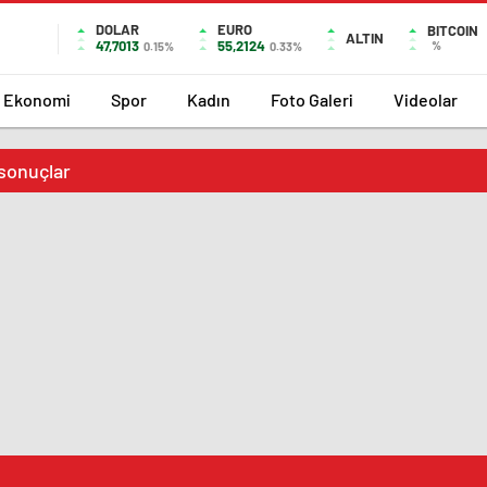
DOLAR
EURO
BITCOIN
ALTIN
47,7013
55,2124
%
0.15%
0.33%
Ekonomi
Spor
Kadın
Foto Galeri
Videolar
 sonuçlar