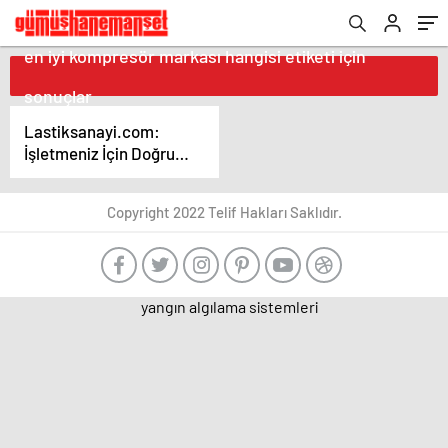
en iyi kompresör markası hangisi etiketi için
sonuçlar
Lastiksanayi.com:
İşletmeniz İçin Doğru
Kompresör Seçimi:
Markalar ve
Copyright 2022 Telif Hakları Saklıdır.
Kapasiteler
yangın algılama sistemleri