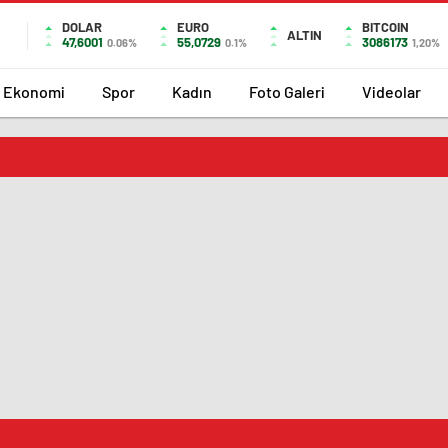
DOLAR
EURO
BITCOIN
ALTIN
47,6001
55,0729
3086173
0.06%
0.1%
1,20%
Ekonomi
Spor
Kadın
Foto Galeri
Videolar