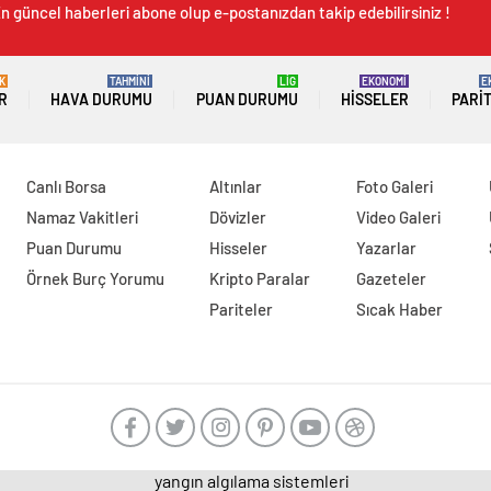
n güncel haberleri abone olup e-postanızdan takip edebilirsiniz !
K
TAHMİNİ
LİG
EKONOMİ
E
R
HAVA DURUMU
PUAN DURUMU
HISSELER
PARI
Canlı Borsa
Altınlar
Foto Galeri
Namaz Vakitleri
Dövizler
Video Galeri
Puan Durumu
Hisseler
Yazarlar
Örnek Burç Yorumu
Kripto Paralar
Gazeteler
Pariteler
Sıcak Haber
yangın algılama sistemleri