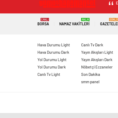
E
CANLI
ANLIK
GÜNLÜ
BORSA
NAMAZ VAKITLERI
GAZETELE
Hava Durumu Light
Canlı Tv Dark
Hava Durumu Dark
Yayın Akışları Light
Yol Durumu Light
Yayın Akışları Dark
Yol Durumu Dark
Nöbetçi Eczaneler
Canlı Tv Light
Son Dakika
smm panel