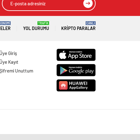
KONOMİ
TRAFİK
CANLI
TELER
YOL DURUMU
KRIPTO PARALAR
Üye Giriş
Üye Kayıt
Şifremi Unuttum