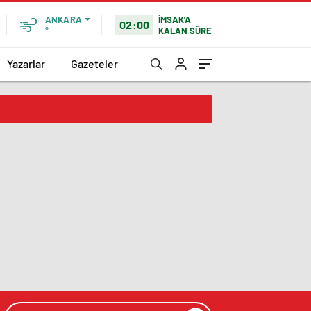
İMSAK'A
ANKARA
02:00
KALAN SÜRE
°
Yazarlar
Gazeteler