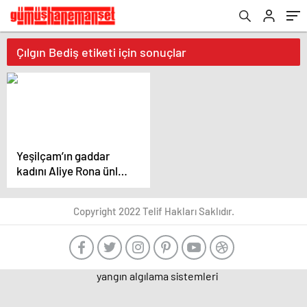
Çılgın Bediş etiketi için sonuçlar
Yeşilçam’ın gaddar
kadını Aliye Rona ünlü
oyuncunun
halasıymış…”40 yıl
Copyright 2022 Telif Hakları Saklıdır.
düşünsem aklıma
gelmezdi”
yangın algılama sistemleri