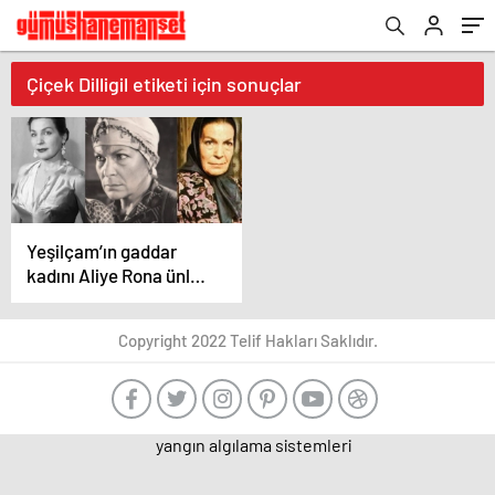
Çiçek Dilligil etiketi için sonuçlar
Yeşilçam’ın gaddar
kadını Aliye Rona ünlü
oyuncunun
halasıymış…”40 yıl
Copyright 2022 Telif Hakları Saklıdır.
düşünsem aklıma
gelmezdi”
yangın algılama sistemleri