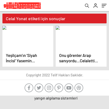
Celal Yonat etiketi için sonuçlar
Yeşilçam’ın ‘Siyah
Onu görenler Arap
İncisi’ Yasemin
sanıyordu…Celalettin
Esmergül’ün nereli
Yonat hakkında
olduğunu biliyor
şaşırtan gerçek!
Copyright 2022 Telif Hakları Saklıdır.
musunuz? Duyunca
Yeşilçam’ın efsane
çok şaşıracaksınız!
oyuncusu Arap Celal
bakın nereliymiş…
yangın algılama sistemleri