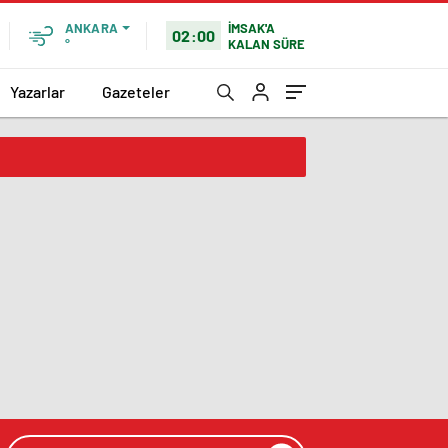
İMSAK'A
ANKARA
02:00
KALAN SÜRE
°
Yazarlar
Gazeteler