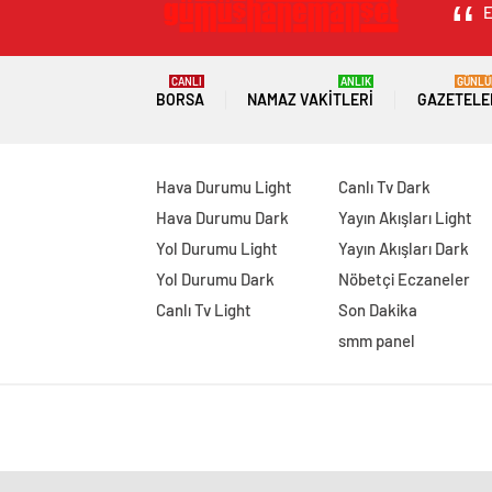
E
CANLI
ANLIK
GÜNLÜ
BORSA
NAMAZ VAKITLERI
GAZETELE
Hava Durumu Light
Canlı Tv Dark
Hava Durumu Dark
Yayın Akışları Light
Yol Durumu Light
Yayın Akışları Dark
Yol Durumu Dark
Nöbetçi Eczaneler
Canlı Tv Light
Son Dakika
smm panel