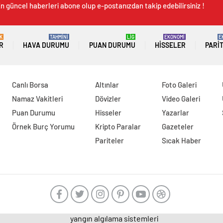
n güncel haberleri abone olup e-postanızdan takip edebilirsiniz !
K
TAHMİNİ
LİG
EKONOMİ
E
R
HAVA DURUMU
PUAN DURUMU
HISSELER
PARI
Canlı Borsa
Altınlar
Foto Galeri
Namaz Vakitleri
Dövizler
Video Galeri
Puan Durumu
Hisseler
Yazarlar
Örnek Burç Yorumu
Kripto Paralar
Gazeteler
Pariteler
Sıcak Haber
yangın algılama sistemleri