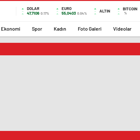
DOLAR
EURO
BITCOIN
ALTIN
47,7106
55,0403
%
0.17%
0.04%
Ekonomi
Spor
Kadın
Foto Galeri
Videolar