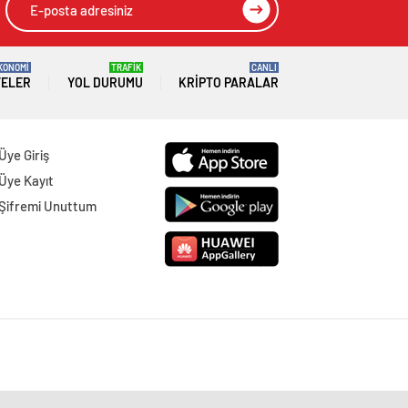
KONOMİ
TRAFİK
CANLI
TELER
YOL DURUMU
KRIPTO PARALAR
Üye Giriş
Üye Kayıt
Şifremi Unuttum