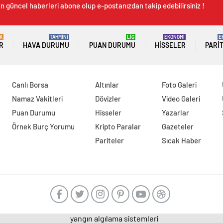
n güncel haberleri abone olup e-postanızdan takip edebilirsiniz !
K
TAHMİNİ
LİG
EKONOMİ
E
R
HAVA DURUMU
PUAN DURUMU
HISSELER
PARI
Canlı Borsa
Altınlar
Foto Galeri
Namaz Vakitleri
Dövizler
Video Galeri
Puan Durumu
Hisseler
Yazarlar
Örnek Burç Yorumu
Kripto Paralar
Gazeteler
Pariteler
Sıcak Haber
yangın algılama sistemleri