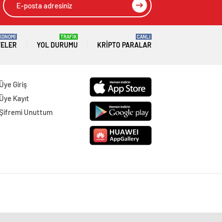
KONOMİ
TRAFİK
CANLI
TELER
YOL DURUMU
KRIPTO PARALAR
Üye Giriş
Üye Kayıt
Şifremi Unuttum