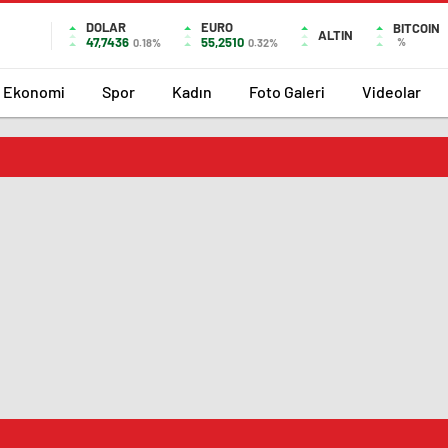
DOLAR
EURO
BITCOIN
ALTIN
47,7436
55,2510
%
0.18%
0.32%
Ekonomi
Spor
Kadın
Foto Galeri
Videolar