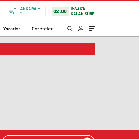
İMSAK'A
ANKARA
02:00
KALAN SÜRE
°
Yazarlar
Gazeteler