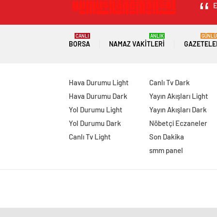
E
CANLI
ANLIK
GÜNLÜ
BORSA
NAMAZ VAKITLERI
GAZETELE
Hava Durumu Light
Canlı Tv Dark
Hava Durumu Dark
Yayın Akışları Light
Yol Durumu Light
Yayın Akışları Dark
Yol Durumu Dark
Nöbetçi Eczaneler
Canlı Tv Light
Son Dakika
smm panel