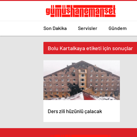
Son Dakika
Servisler
Gündem
Bolu Kartalkaya etiketi için sonuçlar
Ders zili hüzünlü çalacak