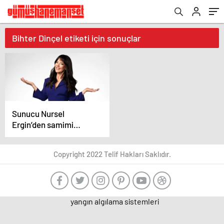
Bihter Dinçel etiketi için sonuçlar
Sunucu Nursel
Ergin’den samimi
açıklamalar! “Yeniden
doğmuş gibi
Copyright 2022 Telif Hakları Saklıdır.
hissediyorum”
yangın algılama sistemleri