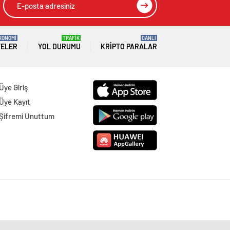
KONOMİ
TRAFİK
CANLI
TELER
YOL DURUMU
KRIPTO PARALAR
Üye Giriş
Üye Kayıt
Şifremi Unuttum