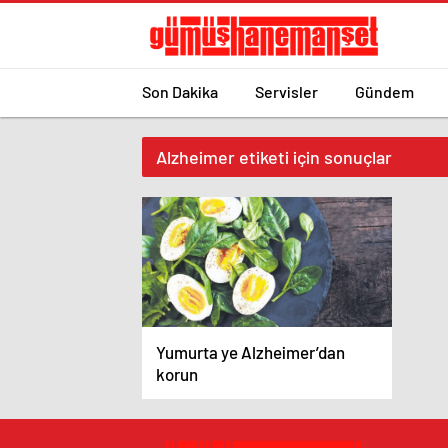
Son Dakika
Servisler
Gündem
Alzheimer etiketi için sonuçlar
Yumurta ye Alzheimer’dan
korun