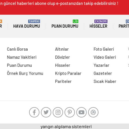
n güncel haberleri abone olup e-postanızdan takip edebilirsiniz !
K
TAHMİNİ
LİG
EKONOMİ
E
R
HAVA DURUMU
PUAN DURUMU
HISSELER
PARI
Canlı Borsa
Altınlar
Foto Galeri
Namaz Vakitleri
Dövizler
Video Galeri
Puan Durumu
Hisseler
Yazarlar
Örnek Burç Yorumu
Kripto Paralar
Gazeteler
Pariteler
Sıcak Haber
yangın algılama sistemleri