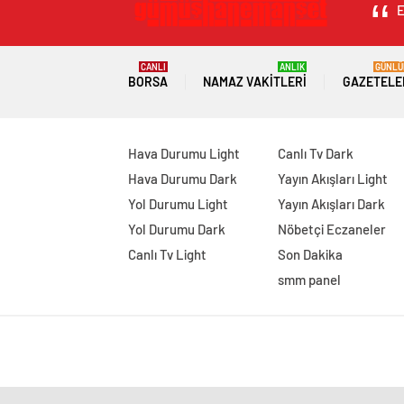
E
CANLI
ANLIK
GÜNLÜ
BORSA
NAMAZ VAKITLERI
GAZETELE
Hava Durumu Light
Canlı Tv Dark
Hava Durumu Dark
Yayın Akışları Light
Yol Durumu Light
Yayın Akışları Dark
Yol Durumu Dark
Nöbetçi Eczaneler
Canlı Tv Light
Son Dakika
smm panel