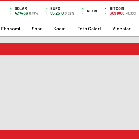
DOLAR
EURO
BITCOIN
ALTIN
47,7436
55,2510
3091800
0.18%
0.32%
-0,30%
Ekonomi
Spor
Kadın
Foto Galeri
Videolar