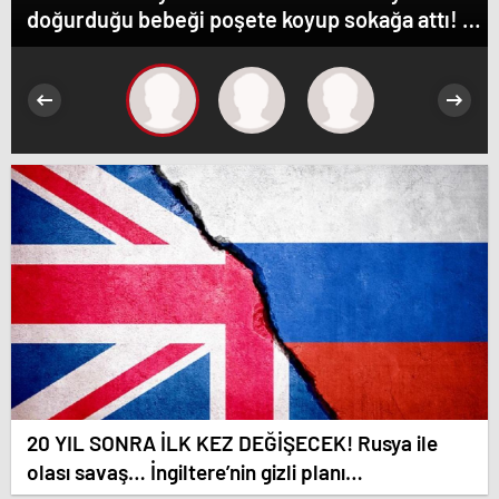
doğurduğu bebeği poşete koyup sokağa attı! –
Güncel Gündem haberleri
20 YIL SONRA İLK KEZ DEĞİŞECEK! Rusya ile
olası savaş… İngiltere’nin gizli planı