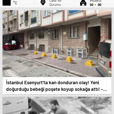
Canlı Yol
İMSAK'A
°C
Durumu
02
00
İstanbul Esenyurt'ta kan donduran olay! Yeni
doğurduğu bebeği poşete koyup sokağa attı! –
Güncel Gündem haberleri