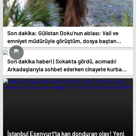
Son dakika: Gülistan Doku'nun ablası: Vali ve
emniyet müdürüyle görüştüm, dosya baştan
sona incelenecek
Son dakika haberi | Sokakta gördü, acımadı!
Arkadaşlarıyla sohbet ederken cinayete kurban
gitti!
İstanbul Esenyurt'ta kan donduran olay! Yeni