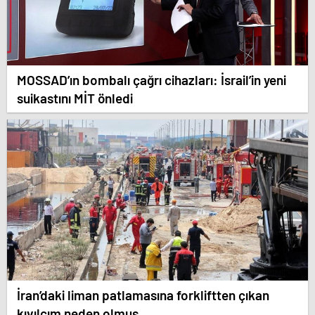
MOSSAD’ın bombalı çağrı cihazları: İsrail’in yeni
suikastını MİT önledi
İran’daki liman patlamasına forkliftten çıkan
kıvılcım neden olmuş